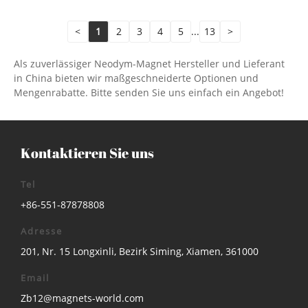
<
1
2
3
4
5
...
13
>
Als zuverlässiger Neodym-Magnet Hersteller und Lieferant
in China bieten wir maßgeschneiderte Optionen und
Mengenrabatte. Bitte senden Sie uns einfach ein Angebot!
Kontaktieren Sie uns
Tel
+86-551-87878808
Adresse
201, Nr. 15 Longxinli, Bezirk Siming, Xiamen, 361000
Email
Zb12@magnets-world.com