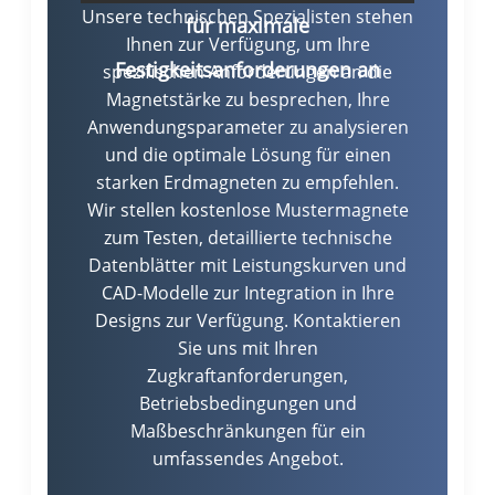
Unsere technischen Spezialisten stehen
für maximale
Ihnen zur Verfügung, um Ihre
Festigkeitsanforderungen an
spezifischen Anforderungen an die
Magnetstärke zu besprechen, Ihre
Anwendungsparameter zu analysieren
und die optimale Lösung für einen
starken Erdmagneten zu empfehlen.
Wir stellen kostenlose Mustermagnete
zum Testen, detaillierte technische
Datenblätter mit Leistungskurven und
CAD-Modelle zur Integration in Ihre
Designs zur Verfügung. Kontaktieren
Sie uns mit Ihren
Zugkraftanforderungen,
Betriebsbedingungen und
Maßbeschränkungen für ein
umfassendes Angebot.