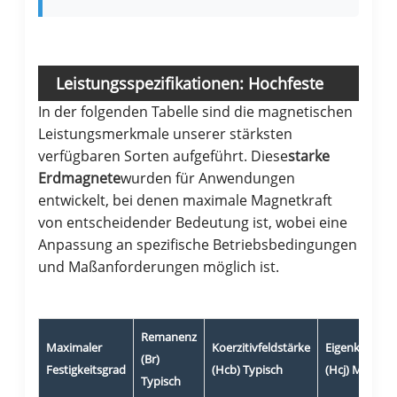
Leistungsspezifikationen: Hochfeste
In der folgenden Tabelle sind die magnetischen
Magnetsorten
Leistungsmerkmale unserer stärksten
verfügbaren Sorten aufgeführt. Diese
starke
Erdmagnete
wurden für Anwendungen
entwickelt, bei denen maximale Magnetkraft
von entscheidender Bedeutung ist, wobei eine
Anpassung an spezifische Betriebsbedingungen
und Maßanforderungen möglich ist.
Remanenz
Maximaler
Koerzitivfeldstärke
Eigenkoerziti
(Br)
Festigkeitsgrad
(Hcb) Typisch
(Hcj) Min
Typisch