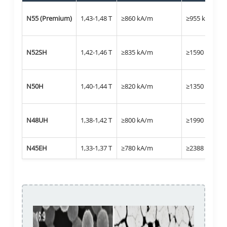
N55 (Premium)
1,43-1,48 T
≥860 kA/m
≥955 kA/m
N52SH
1,42-1,46 T
≥835 kA/m
≥1590 kA/m
N50H
1,40-1,44 T
≥820 kA/m
≥1350 kA/m
N48UH
1,38-1,42 T
≥800 kA/m
≥1990 kA/m
N45EH
1,33-1,37 T
≥780 kA/m
≥2388 kA/m