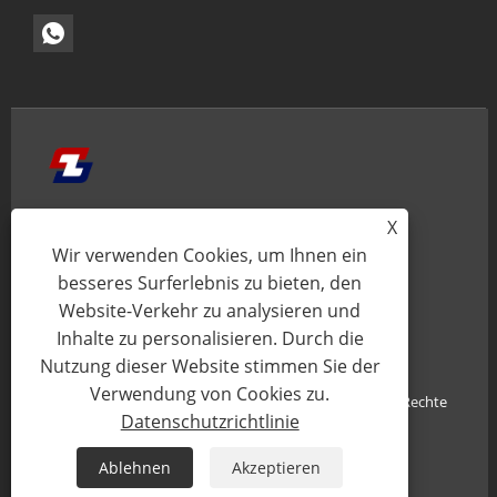
HEIM
ÜBER UNS
X
Wir verwenden Cookies, um Ihnen ein
PRODUKTE
NACHRICHT
besseres Surferlebnis zu bieten, den
WISSEN
ANFRAGE SENDEN
Website-Verkehr zu analysieren und
Inhalte zu personalisieren. Durch die
KONTAKTIEREN SIE UNS
Nutzung dieser Website stimmen Sie der
Verwendung von Cookies zu.
Copyright© 2025 Xiamen Zhaobao Magnet Co., Ltd. Alle Rechte
Datenschutzrichtlinie
vorbehalten.
Ablehnen
Akzeptieren
Links
Sitemap
RSS
XML
Datenschutzrichtlinie