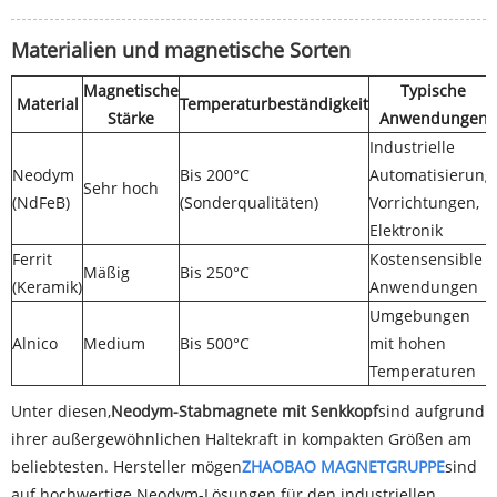
Materialien und magnetische Sorten
Magnetische
Typische
Material
Temperaturbeständigkeit
Stärke
Anwendungen
Industrielle
Neodym
Bis 200°C
Automatisierung,
Sehr hoch
(NdFeB)
(Sonderqualitäten)
Vorrichtungen,
Elektronik
Ferrit
Kostensensible
Mäßig
Bis 250°C
(Keramik)
Anwendungen
Umgebungen
Alnico
Medium
Bis 500°C
mit hohen
Temperaturen
Unter diesen,
Neodym-Stabmagnete mit Senkkopf
sind aufgrund
ihrer außergewöhnlichen Haltekraft in kompakten Größen am
beliebtesten. Hersteller mögen
ZHAOBAO MAGNETGRUPPE
sind
auf hochwertige Neodym-Lösungen für den industriellen