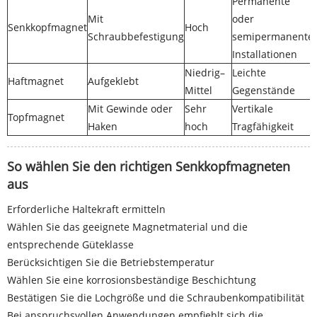
Permanente
Mit
oder
Senkkopfmagnet
Hoch
Schraubbefestigung
semipermanente
Installationen
Niedrig–
Leichte
Haftmagnet
Aufgeklebt
Mittel
Gegenstände
Mit Gewinde oder
Sehr
Vertikale
Topfmagnet
Haken
hoch
Tragfähigkeit
So wählen Sie den richtigen Senkkopfmagneten
aus
Erforderliche Haltekraft ermitteln
Wählen Sie das geeignete Magnetmaterial und die
entsprechende Güteklasse
Berücksichtigen Sie die Betriebstemperatur
Wählen Sie eine korrosionsbeständige Beschichtung
Bestätigen Sie die Lochgröße und die Schraubenkompatibilität
Bei anspruchsvollen Anwendungen empfiehlt sich die