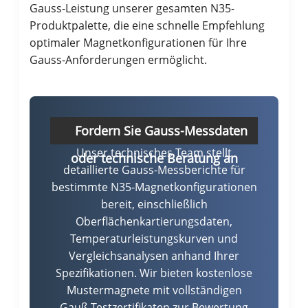
Gauss-Leistung unserer gesamten N35-
Produktpalette, die eine schnelle Empfehlung
optimaler Magnetkonfigurationen für Ihre
Gauss-Anforderungen ermöglicht.
Fordern Sie Gauss-Messdaten
Unser technisches Team stellt
oder technische Beratung an
detaillierte Gauss-Messberichte für
bestimmte N35-Magnetkonfigurationen
bereit, einschließlich
Oberflächenkartierungsdaten,
Temperaturleistungskurven und
Vergleichsanalysen anhand Ihrer
Spezifikationen. Wir bieten kostenlose
Mustermagnete mit vollständigen
Gauß-Testzertifikaten zur Bewertung