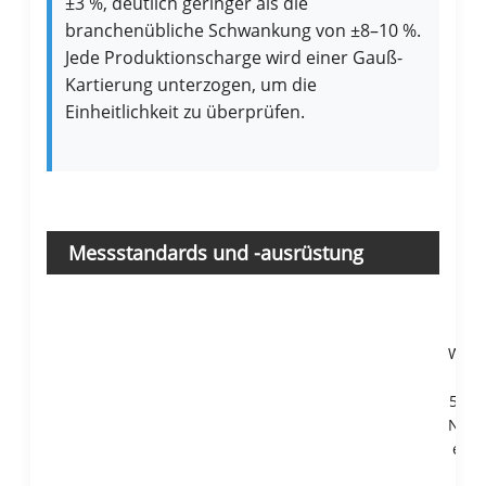
±3 %, deutlich geringer als die
branchenübliche Schwankung von ±8–10 %.
Jede Produktionscharge wird einer Gauß-
Kartierung unterzogen, um die
Einheitlichkeit zu überprüfen.
Messstandards und -ausrüstung
Ha
Wir 
Seri
5180 
NIST
eine